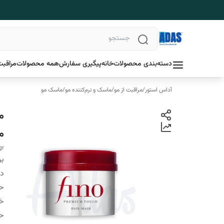
دسته‌بندی محصولات
خانه
پیگیری سفارش
همه محصولات
مراقبت
آداس استور
/
مراقبت از مو
/
ماسک و نرم‌کننده مو
/
ماسک مو
م
مو
gr
بر
دس
ح
خ
ح