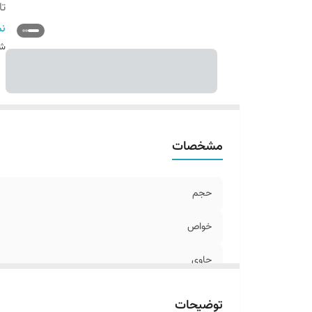
تا
اص
نم
س
شن
مشخصات
حجم
خواص
حاوی
تاریخ تولید
توضیحات