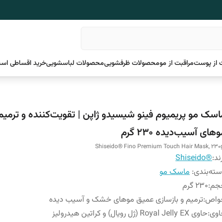
 از پوست
مراقبت از مو
محصولات ظرفشویی
محصولات لباسشویی
خرید اقساطی اسن
اسک مو پریمیوم فینو شیسیدو ژاپن | تقویت‌کننده و ترمیم‌
های آسیب‌دیده 230 گرم
Shiseido® Fino Premium Touch Hair Mask, 230
ند:
®Shiseido
ته‌بندی
:
ماسک مو
جم
:
230 گرم
واص
:
ترمیم و بازسازی عمیق موهای خشک و آسیب ‌دیده
اوی
:
حاوی Royal Jelly EX (ژل رویال) و کراتین هیدرولیز