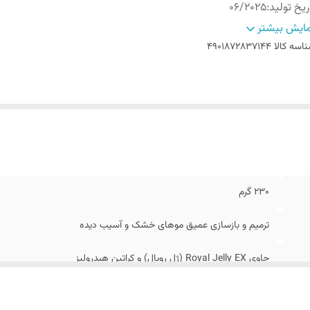
ریخ تولید
:
06/2025
الت کالا
:
اصل
ایش بیشتر
اخت کشور
:
ژاپن
اسه کالا
4901872837144
230 گرم
ترمیم و بازسازی عمیق موهای خشک و آسیب ‌دیده
حاوی Royal Jelly EX (ژل رویال) و کراتین هیدرولیز
06/2025