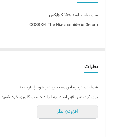
تاریخ انقضاء
سرم نیاسینامید %15 کوزارکس
ساخت کشور
COSRX® The Niacinamide 15 Serum
تعادل دوباره برای پوست شما
نظرات
خداحافظ با چربی و منافذ باز
اگر از چربی اضافی، براق شدن پوست در طول روز یا ظاهر ناخو
شما هم درباره این محصول نظر خود را بنویسید.
سرم COSRX Niacinamide با غلظت بالای نیاسینامید (ویتامین B3) و ترکیبات ضدالتهاب موثر، راه‌حلی تخصصی برای کنترل ترشح سبوم، کاهش قرمزی و بهبود بافت پوست است.
برای ثبت نظر، لازم است ابتدا وارد حساب کاربری خود شوید.
این سرم با تنظیم عملکرد غدد چربی و تقویت سد محافظتی پو
نتیجه؟ پوستی متعادل، شفاف و سالم‌تر از همیشه، بدون بر
افزودن نظر