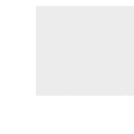
The Ni یکی از فرمولاسیون‌های پیشرفته برند تخصصی COSRX از کره جنوبی است که در دسته محصولات K-Beauty با رویکرد درمان‌محور طراحی شده است. این محصول با بهره‌گیری
منافذ و ایجاد کومدون (جوش‌های زیرپوستی) جلوگیری
بود بافت پوست فراهم می‌سازد.
ای سطحی نیز گزینه‌ای ایده‌آل محسوب می‌شود.
مل مولد آکنه، سلامت و یکنواختی پوست را در سطح سلولی بهبود بخشد. این
هش یابد.
 می‌کند. این ماده هم‌چنین سد لیپیدی اپیدرم را تقویت