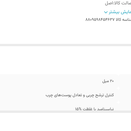
الت کالا
:
اصل
ریخ انقضاء
:
07/2027
ایش بیشتر
اخت کشور
:
کره جنوبی
اسه کالا
8809598454637
20 میل
کنترل ترشح چربی و تعادل پوست‌های چرب
نیاسینامید با غلظت %15
اصل