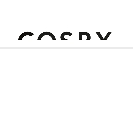
07/2027
کره جنوبی
شایند منافذ باز خسته شده‌اید، وقت آن رسیده که پوستتان را با فرمولی علمی و قدر
ست، به‌مرور منافذ باز را کوچک‌تر کرده و جلوه‌ای صاف، مات و یکنواخت به پوست
ق ناخواسته، احساس چربی یا التهاب.