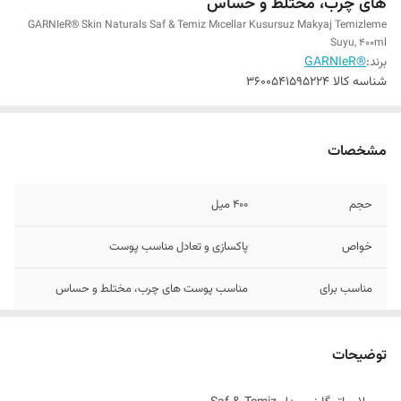
های چرب، مختلط و حساس
GARNIeR® Skin Naturals Saf & Temiz Mıcellar Kusursuz Makyaj Temizleme
Suyu, 400ml
برند:
®GARNIeR
شناسه کالا
3600541595224
مشخصات
حجم
400 میل
خواص
پاکسازی و تعادل مناسب پوست
مناسب برای
مناسب پوست های چرب، مختلط و حساس
تاریخ انقضاء
2028
توضیحات
اصالت کالا
اصل