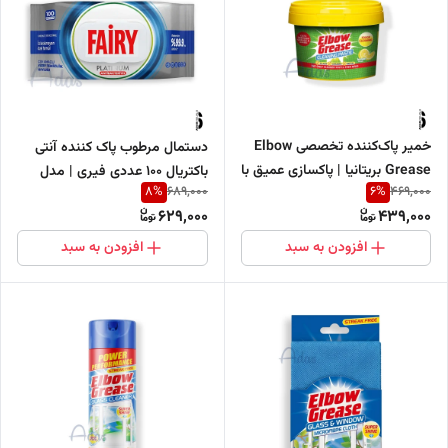
خمیر پاک‌کننده تخصصی Elbow
دستمال مرطوب پاک کننده آنتی
Grease بریتانیا | پاکسازی عمیق با
باکتریال 100 عددی فیری | مدل
8
%
6
%
689,000
469,000
رایحه لیمو تازه
Platinum
629,000
439,000
افزودن به سبد
افزودن به سبد