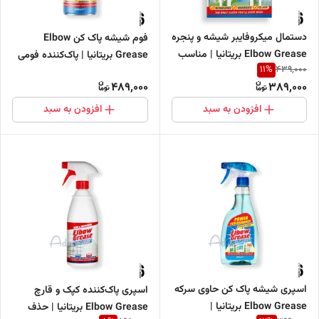
دستمال میکروفایبر شیشه و پنجره
فوم شیشه پاک کن Elbow
Elbow Grease بریتانیا | مناسب
Grease بریتانیا | پاک‌کننده فومی
11
%
439,000
شیشه، آینه و سطوح براق بدون رد
بدون لکه و بدون نیاز به آبکشی
489,000
389,000
۴۰۰ میل
افزودن به سبد
افزودن به سبد
اسپری شیشه پاک کن حاوی سرکه
اسپری پاک‌کننده کپک و قارچ
Elbow Grease بریتانیا |
Elbow Grease بریتانیا | حذف