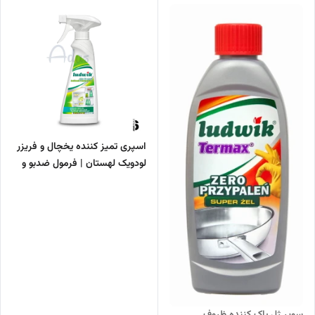
اسپری تمیز کننده یخچال و فریزر
لودویک لهستان | فرمول ضدبو و
ضدباکتری
سوپر ژل پاک کننده ظروف