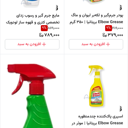
پودر جرم‌گیر و لکه‌بر لیوان و ماگ
مایع جرم گیر و رسوب زدای
Elbow Grease بریتانیا | 350 گرم
تخصصی کتری و قهوه ساز لودویک
9
%
9
%
869,000
419,000
| 250 میل
789,000
379,000
افزودن به سبد
افزودن به سبد
اسپری پاک‌کننده چندمنظوره
Elbow Grease بریتانیا | موثر در