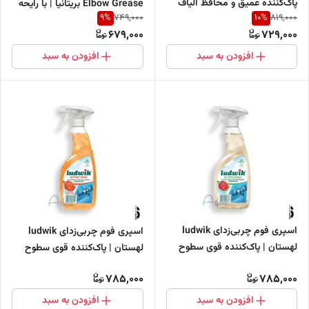
پاک‌کننده عمیق و محافظ الیاف
Elbow Grease بریتانیا | با رایحه
9
%
10
%
749,000
819,000
فرش 500 میل
پرتقال مناسب پارکت و لمینت
679,000
729,000
افزودن به سبد
افزودن به سبد
اسپری فوم چربی‌زدای ludwik
اسپری فوم چربی‌زدای ludwik
لهستان | پاک‌کننده قوی سطوح
لهستان | پاک‌کننده قوی سطوح
چرب 600 میل با رایحه Fresh
چرب با رایحه استوایی 600 میل
785,000
785,000
افزودن به سبد
افزودن به سبد