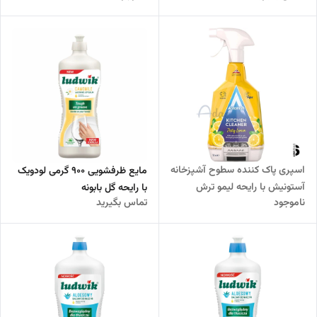
اسپری پاک کننده سطوح آشپزخانه
مایع ظرفشویی 900 گرمی لودویک
آستونیش با رایحه لیمو ترش
با رایحه گل بابونه
ناموجود
تماس بگیرید