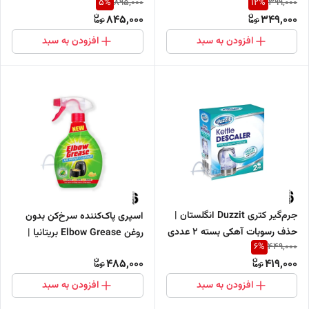
5
%
12
%
895,000
399,000
پاک‌کننده شیشه و آینه 500 میل
لکه‌ها و ضدعفونی‌کننده
845,000
349,000
افزودن به سبد
افزودن به سبد
جرم‌گیر کتری Duzzit انگلستان |
اسپری پاک‌کننده سرخ‌کن بدون
حذف رسوبات آهکی بسته ۲ عددی
روغن Elbow Grease بریتانیا |
6
%
449,000
چربی‌زدای قوی با رایحه لیموی تازه
485,000
419,000
افزودن به سبد
افزودن به سبد