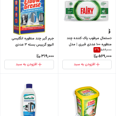
دستمال مرطوب پاک کننده چند
جرم گیر چند منظوره انگلیسی
منظوره 100 عددی فیری | مدل
البوو گرییس بسته 3 عددی
3
%
589,000
Power Wipes
319,000
569,000
افزودن به سبد
افزودن به سبد